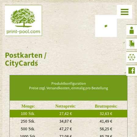
Postkarten /
CityCards
Produktkonfiguration
Preise zzgl. Versandkosten, einmalig pro Bestellung
Menge:
Nettopreis:
Bruttopreis:
100
27,42 €
32,63 €
Stk.
250
34,87 €
41,49 €
Stk.
500
47,27 €
56,25 €
Stk.
1000
72,08 €
85,78 €
Stk.