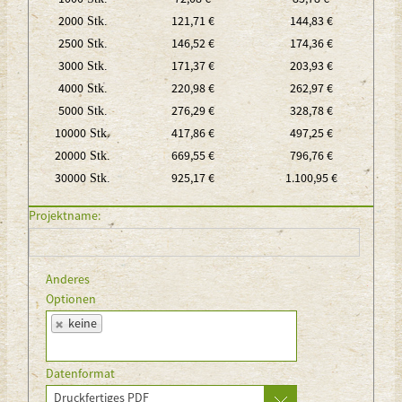
2000
121,71 €
144,83 €
Stk.
2500
146,52 €
174,36 €
Stk.
3000
171,37 €
203,93 €
Stk.
4000
220,98 €
262,97 €
Stk.
5000
276,29 €
328,78 €
Stk.
10000
417,86 €
497,25 €
Stk.
20000
669,55 €
796,76 €
Stk.
30000
925,17 €
1.100,95 €
Stk.
Projektname:
Anderes
Optionen
keine
Datenformat
Druckfertiges PDF