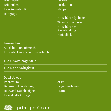
Briefpapier
Plakate
Briefhüllen
Postkarten
Flyer (ungefalzt)
Mappen
Hangtags
Broschüren (geheftet)
Wire-O-Broschüren
Broschüren mit
Klebebindung
Notizblöcke
Lesezeichen
Aufkleber (Innenbereich)
Ihr kostenloses Papiermusterbuch
Die Umweltagentur
Die Nachhaltigkeit
Datei Upload
Impressum
AGBs
Datenschutzerklärung
Layoutvorlagen
Netzwerk Nachhaltigkeit
Team
Individuelle Anfrage