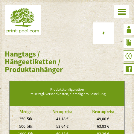
Hangtags /
Hängeetiketten /
Produktanhänger
Produktkonfiguration
Preise zzgl. Versandkosten, einmalig pro Bestellung
Menge:
Nettopreis:
Bruttopreis:
250
41,18 €
49,00 €
Stk.
500
53,64 €
63,83 €
Stk.
1000
69,13 €
82,26 €
Stk.