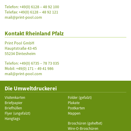
Telefon:
+49(0) 6128 – 48 92 100
Telefax: +49(0) 6128 – 48 92 121
mail@print-pool.com
Kontakt Rheinland Pfalz
Print Pool GmbH
Hauptstraße 43-45
55234 Dintesheim
Telefon:
+49(0) 6735 – 78 73 035
Mobil: +49(0) 171 – 49 41 986
mail@print-pool.com
Die Umweltdruckerei
Visitenkarten
Folder (gefalzt)
Briefpapier
Plakate
Briefhüllen
Postkarten
Flyer (ungefalzt)
Mappen
Hangtags
Broschüren (geheftet)
Wire-O-Broschüren